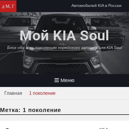
Перейти
Автомобилей KIA в России
д М, Г
к
осталось на два месяца
содержимому
Автомобили KIA прекратят
собирать в России
Мой KIA Soul
KIA среди самых популярных
автомобилей в России 2022
года
Блог обо всех поколениях корейского автомобиля KIA Soul
Меню
Главная
1 поколение
Метка:
1 поколение