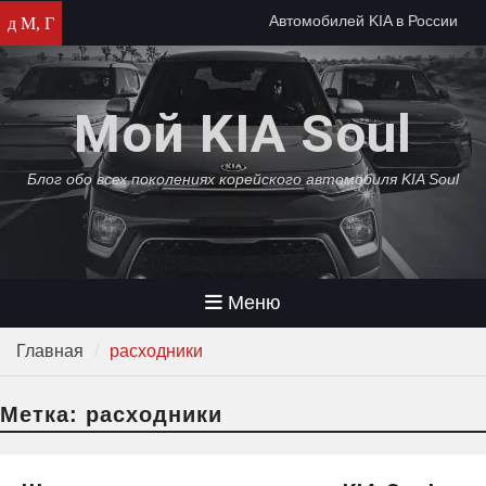
Перейти
Автомобилей KIA в России
д М, Г
к
осталось на два месяца
содержимому
Автомобили KIA прекратят
собирать в России
Мой KIA Soul
KIA среди самых популярных
автомобилей в России 2022
года
Блог обо всех поколениях корейского автомобиля KIA Soul
Меню
Главная
расходники
Метка:
расходники