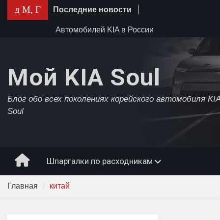
Перейти
д М, Г
Последние новости
к
содержимому
Автомобилей KIA в России
осталось на два месяца
Автомобили KIA прекратят
собирать в России
Мой KIA Soul
KIA среди самых популярных
автомобилей в России 2022 года
Блог обо всех поколениях корейского автомобиля KI
Soul
Главная
Шпаргалки по расходникам
Главная
китай