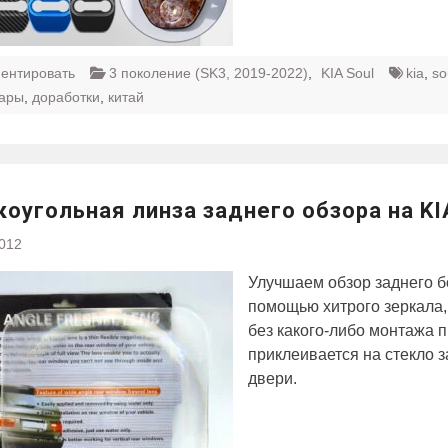
ентировать
3 поколение (SK3, 2019-2022)
,
KIA Soul
kia
,
so
уары
,
доработки
,
китай
оугольная линза заднего обзора на KI
2012
Улучшаем обзор заднего б
помощью хитрого зеркала,
без какого-либо монтажа 
приклеивается на стекло 
двери.