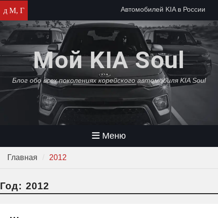
Перейти
Автомобилей KIA в России
д М, Г
к
осталось на два месяца
содержимому
Автомобили KIA прекратят
собирать в России
Мой KIA Soul
KIA среди самых популярных
автомобилей в России 2022
года
Блог обо всех поколениях корейского автомобиля KIA Soul
Меню
Главная
2012
Год:
2012