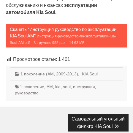
обслуживанию и нюансах
эксплуатации
автомобиля Kia Soul.
Скачать “Инструкция руководство по эксплуатации
KIA Soul AM”
Инструкция-руководство-по-эксплуатации-Kia-
Soul-AM.pdf – Загружено 955 раз – 14,63 МБ
Просмотров статьи:
1 401
1 поколение (AM, 2009-2013)
,
KIA Soul
1 поколение
,
AM
,
kia
,
soul
,
инструкция
,
руководство
Навигация
Следующая
Самодельный угольный
запись:
по
фильтр KIA Soul