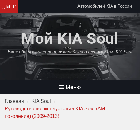
Перейти
Автомобилей KIA в России
д М, Г
к
осталось на два месяца
содержимому
Автомобили KIA прекратят
собирать в России
Мой KIA Soul
KIA среди самых популярных
автомобилей в России 2022
года
Блог обо всех поколениях корейского автомобиля KIA Soul
Меню
Главная
KIA Soul
Руководство по эксплуатации KIA Soul (AM — 1
поколение) (2009-2013)