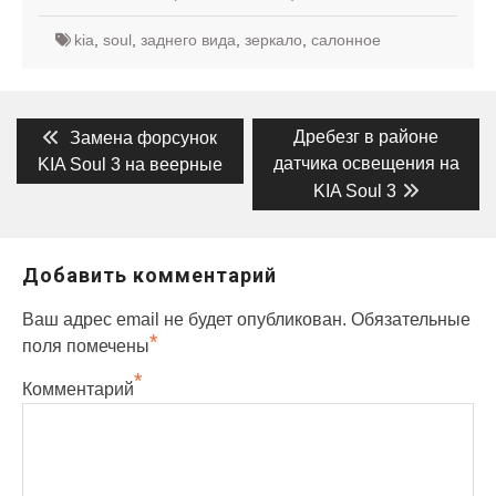
kia
,
soul
,
заднего вида
,
зеркало
,
салонное
Навигация
Предыдущая
Следующая
Дребезг в районе
Замена форсунок
запись:
запись:
по
датчика освещения на
KIA Soul 3 на веерные
KIA Soul 3
записям
Добавить комментарий
Ваш адрес email не будет опубликован.
Обязательные
*
поля помечены
*
Комментарий