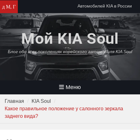
Перейти
Автомобилей KIA в России
д М, Г
к
осталось на два месяца
содержимому
Автомобили KIA прекратят
собирать в России
Мой KIA Soul
KIA среди самых популярных
автомобилей в России 2022
года
Блог обо всех поколениях корейского автомобиля KIA Soul
Меню
Главная
KIA Soul
Какое правильное положение у салонного зеркала
заднего вида?